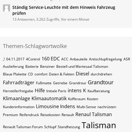
Ständig Service-Leuchte mit dem Hinweis Fahrzeug
prüfen
13 Antworten, 3.262 Zugriffe, Vor einem Monat
Themen-Schlagwortwolke
160 EDC
,!
04.11.2017
4Control
ACC
Anbauteile
Antischlupfregelung
ASR
Auslieferung
Batterie
Benziner
Bestell und Wartesaal Talisman
Diesel
Blaue Plakette
CD
comfort
Daten & Fakten
durchdrehen
Grandtour
Fahrradträger
Fußmatte
Getriebe
Grandrour
Hilfe
intens
K
Herstellerfreigabe
Initiale Paris
Kaufberatung
Klimaanlage
Klimaautomatik
Kofferaum
Kosten
Limousine Indens
Kundeninformation
Multi-Sense
nachrüsten
Renaul Talisman
Premium
Reifendruck
Reisekosten
Renault
Talisman
Renault Talisman Forum
Schlupf
Standheizung