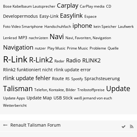
Carplay
Bose Kabelbaum Lautsprecher
CarPlay media
CD
Easylink
Developermodus
Easy-Link
Espace
iphone
Foto Video Smartphone
Handschuhfach
kein Speicher
Laufwerk
Navi
MP3
Lenkrad
nachrüsten
Navi, Favoriten, Navigation
Navigation
nutzer
Play Music
Prime Music
Probleme
Quelle
R-Link
R-Link2
Radio
RLINK2
Radar
Rlink2 funktioniert nicht
rlink update error
rlink update fehler
Route
Sprachsteuerung
RS
Spotify
Talisman
Update
Telefon, Kontakte, Bilder
Treibstoffpreise
Update Map
USB Stick
Update Apps
weiß jemand von euch
Wetterbericht
Renault Talisman Forum