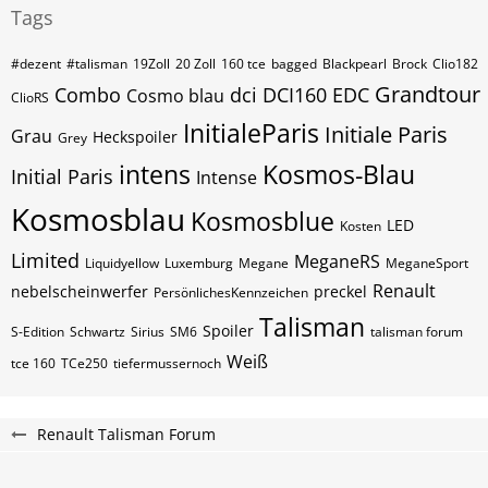
Tags
#dezent
#talisman
19Zoll
20 Zoll
160 tce
bagged
Blackpearl
Brock
Clio182
Grandtour
Combo
dci
DCI160
EDC
Cosmo blau
ClioRS
InitialeParis
Initiale Paris
Grau
Heckspoiler
Grey
intens
Kosmos-Blau
Initial Paris
Intense
Kosmosblau
Kosmosblue
LED
Kosten
Limited
MeganeRS
Liquidyellow
Luxemburg
Megane
MeganeSport
Renault
nebelscheinwerfer
preckel
PersönlichesKennzeichen
Talisman
Spoiler
S-Edition
Schwartz
Sirius
SM6
talisman forum
Weiß
tce 160
TCe250
tiefermussernoch
Renault Talisman Forum