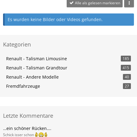
Alle als gelesen markieren
Es wurden keine Bilder oder Videos gefunden.
Kategorien
Renault - Talisman Limousine
185
Renault - Talisman Grandtour
415
Renault - Andere Modelle
40
Fremdfahrzeuge
27
Letzte Kommentare
…ein schöner Rücken….
Schick isser schon