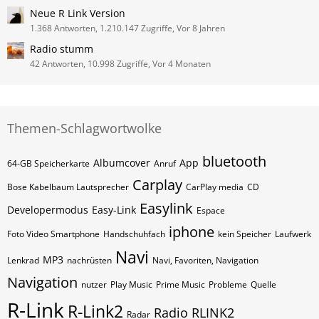
Neue R Link Version
1.368 Antworten, 1.210.147 Zugriffe, Vor 8 Jahren
Radio stumm
42 Antworten, 10.998 Zugriffe, Vor 4 Monaten
Themen-Schlagwortwolke
bluetooth
Albumcover
App
64-GB Speicherkarte
Anruf
Carplay
Bose Kabelbaum Lautsprecher
CarPlay media
CD
Easylink
Developermodus
Easy-Link
Espace
iphone
Foto Video Smartphone
Handschuhfach
kein Speicher
Laufwerk
Navi
MP3
Lenkrad
nachrüsten
Navi, Favoriten, Navigation
Navigation
nutzer
Play Music
Prime Music
Probleme
Quelle
R-Link
R-Link2
Radio
RLINK2
Radar