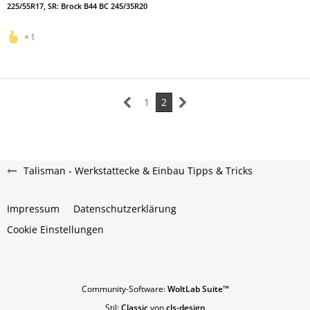
225/55R17, SR: Brock B44 BC 245/35R20
1
1
2
Talisman - Werkstattecke & Einbau Tipps & Tricks
Impressum
Datenschutzerklärung
Cookie Einstellungen
Community-Software:
WoltLab Suite™
Stil:
Classic
von
cls-design