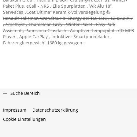
Paket Plus, eCall - NRS , Elia Spurplatten , WR Alu 18“,
ServFaces „Coat Ultima“ Keramik-Vollversiegelung 👍
Renault Talisman Grandtour IP Energy dci 160 EDC , EZ 03.2017
, Amethyst , Chameleon Grey , Winter-Paket , Easy Park
Assistent , Panorama Glasdach , Adaptiver Tempopilot , CD MP3
Player , Apple CarPlay , Induktiver Smartphonelader ,
Fahrzeugleergewicht 1680 kg gewogen .
Suche Bereich
Impressum
Datenschutzerklärung
Cookie Einstellungen