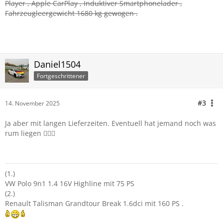
Player , Apple CarPlay , Induktiver Smartphonelader ,
Fahrzeugleergewicht 1680 kg gewogen .
Daniel1504
Fortgeschrittener
#3
14. November 2025
Ja aber mit langen Lieferzeiten. Eventuell hat jemand noch was
rum liegen 🤷🏼‍♂️
(1.)
VW Polo 9n1 1.4 16V Highline mit 75 PS
(2.)
Renault Talisman Grandtour Break 1.6dci mit 160 PS .