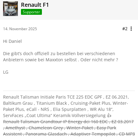
Renault F1
Supporter
#2
14. November 2025
Hi Daniel
Die gibt’s doch offiziell zu bestellen bei verschiedenen
Anbietern sowie bei Maxxton selbst . Oder nicht mehr ?
LG
Renault Talisman Initiale Paris TCE 225 EDC GPF , EZ 06.2021,
Baltikum Grau , Titanium Black , Cruising-Paket Plus, Winter-
Paket Plus, eCall - NRS , Elia Spurplatten , WR Alu 18“,
ServFaces „Coat Ultima“ Keramik-Vollversiegelung 👍
Renault Talisman Grandtour IP Energy dci 160 EDC , EZ 03.2017
, Amethyst , Chameleon Grey , Winter-Paket , Easy Park
Assistent , Panorama Glasdach , Adaptiver Tempopilot , CD MP3