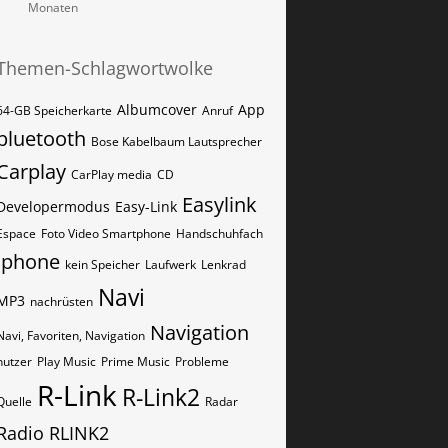
Monaten
Themen-Schlagwortwolke
Albumcover
App
64-GB Speicherkarte
Anruf
bluetooth
Bose Kabelbaum Lautsprecher
Carplay
CarPlay media
CD
Easylink
Developermodus
Easy-Link
Espace
Foto Video Smartphone
Handschuhfach
iphone
kein Speicher
Laufwerk
Lenkrad
Navi
MP3
nachrüsten
Navigation
Navi, Favoriten, Navigation
nutzer
Play Music
Prime Music
Probleme
R-Link
R-Link2
Quelle
Radar
Radio
RLINK2