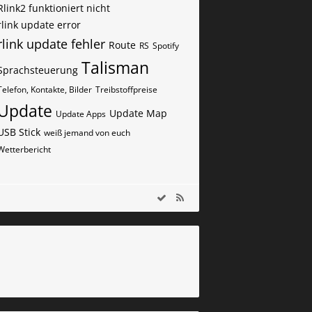
Rlink2 funktioniert nicht
rlink update error
rlink update fehler
Route
RS
Spotify
Talisman
Sprachsteuerung
Telefon, Kontakte, Bilder
Treibstoffpreise
Update
Update Map
Update Apps
USB Stick
weiß jemand von euch
Wetterbericht
m