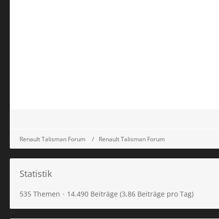
Renault Talisman Forum
Renault Talisman Forum
Statistik
535 Themen
14.490 Beiträge (3,86 Beiträge pro Tag)