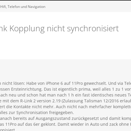
Hifi, Telefon und Navigation
nk Kopplung nicht synchronisiert
h nicht lösen: Habe von iPhone 6 auf 11Pro gewechselt. Und via Tel
ssen Ersteinrichtung. Das ist eigentlich prima, weil alles 1 zu 1 vo
nach neu und schon hat man nach 1 h ein fast identisches neues T
mit dem R-Link 2 version 2.19 (Zulassung Talisman 12/2016 erlaubt
iert die Kontakte nicht mehr. Auch nicht nach mehrfacher komplet
alles zur Synchronisation freigegeben.
 danach bereits auf Ausgangszustand zurückgesetzt und damit kompl
s 11Pro auf das 6er geklont. Damit wieder in Auto und zack ohne
nisiert.