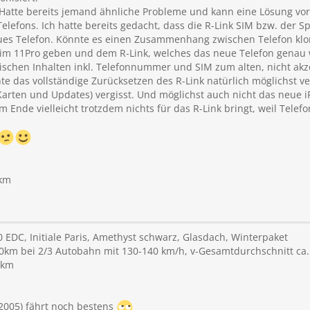
 Hatte bereits jemand ähnliche Probleme und kann eine Lösung vor
elefons. Ich hatte bereits gedacht, dass die R-Link SIM bzw. der 
 neues Telefon. Könnte es einen Zusammenhang zwischen Telefon k
m 11Pro geben und dem R-Link, welches das neue Telefon genau 
schen Inhalten inkl. Telefonnummer und SIM zum alten, nicht akzep
e das vollständige Zurücksetzen des R-Link natürlich möglichst ve
Karten und Updates) vergisst. Und möglichst auch nicht das neue 
 Ende vielleicht trotzdem nichts für das R-Link bringt, weil Tel
 km
EDC, Initiale Paris, Amethyst schwarz, Glasdach, Winterpaket
00km bei 2/3 Autobahn mit 130-140 km/h, v-Gesamtdurchschnitt ca.
0km
2005) fährt noch bestens