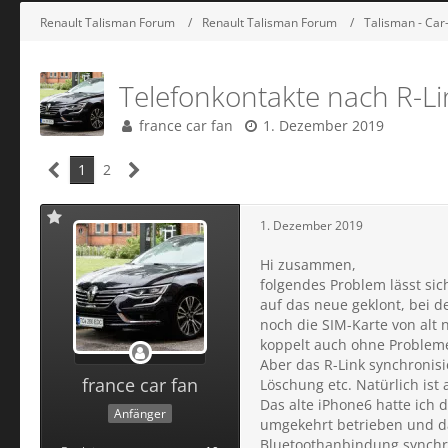
Renault Talisman Forum
Renault Talisman Forum
Talisman - Car-
Telefonkontakte nach R-Li
france car fan
1. Dezember 2019
1
2
1. Dezember 2019
Hi zusammen,
folgendes Problem lässt sic
auf das neue geklont, bei de
noch die SIM-Karte von alt 
koppelt auch ohne Probleme 
Aber das R-Link synchronis
france car fan
Löschung etc. Natürlich ist 
Das alte iPhone6 hatte ich
Anfänger
umgekehrt betrieben und da
Bluetoothanbindung synchro