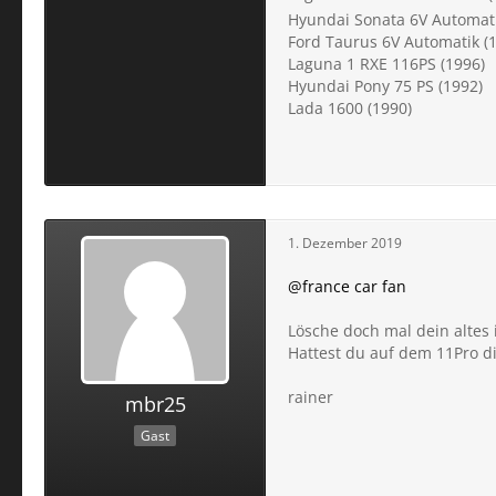
Hyundai Sonata 6V Automati
Ford Taurus 6V Automatik (
Laguna 1 RXE 116PS (1996)
Hyundai Pony 75 PS (1992)
Lada 1600 (1990)
1. Dezember 2019
@france car fan
Lösche doch mal dein altes 
Hattest du auf dem 11Pro d
rainer
mbr25
Gast