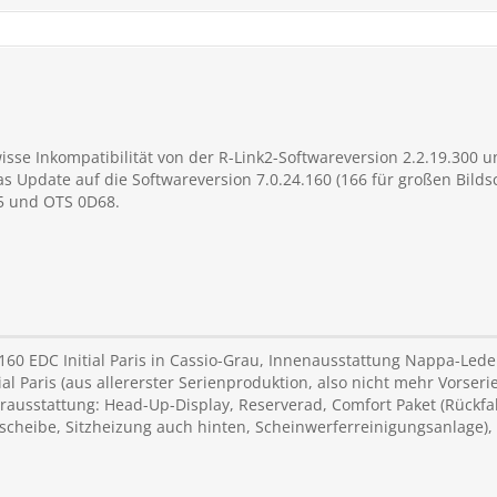
sse Inkompatibilität von der R-Link2-Softwareversion 2.2.19.300 u
as Update auf die Softwareversion 7.0.24.160 (166 für großen Bildsc
5 und OTS 0D68.
 160 EDC Initial Paris in Cassio-Grau, Innenausstattung Nappa-Le
 Paris (aus allererster Serienproduktion, also nicht mehr Vorserie
usstattung: Head-Up-Display, Reserverad, Comfort Paket (Rückfa
tscheibe, Sitzheizung auch hinten, Scheinwerferreinigungsanlage),