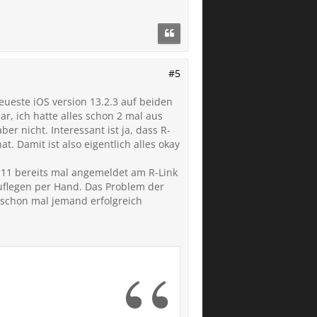
#5
eueste iOS version 13.2.3 auf beiden
ar, ich hatte alles schon 2 mal aus
ber nicht. Interessant ist ja, dass R-
. Damit ist also eigentlich alles okay
 11 bereits mal angemeldet am R-Link
Auflegen per Hand. Das Problem der
s schon mal jemand erfolgreich