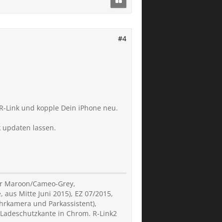
#4
 R-Link und kopple Dein iPhone neu.
 updaten lassen.
der Maroon/Cameo-Grey,
, aus Mitte Juni 2015), EZ 07/2015,
hrkamera und Parkassistent),
 Ladeschutzkante in Chrom. R-Link2