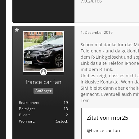
7.0.24.166
1. Dezember 2019
Schon mal danke für das Mit
Telefonen - und da geklont i
dem R-Link gelöscht und soga
Link das alte Telefon iPhon
mit dem R-Link.
Und es zeigt, dass es nich
france car fan
inklusive Kontakte. Wenn d
SIM bleibt dann aber erhalt
Anfänger
gemacht. Eventuell auch mi
Tom
Reaktionen
19
Beiträge
13
Bilder
2
Zitat von mbr25
Wohnort
Rostock
@france car fan