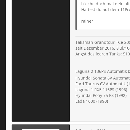
Lösche doch mal dein alt
Hattest du auf dem 11Pr
rainer
Talisman Grandtour TCe 200 
seit Dezember 2016, 8,3l/1
Angst des leeren Tanks: 51
Laguna 2 136PS Automatik (
Hyundai Sonata 6V Automati
Ford Taurus 6V Automatik (
Laguna 1 RXE 116PS (1996)
Hyundai Pony 75 PS (1992)
Lada 1600 (1990)