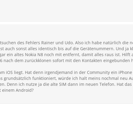
suchen des Fehlers Rainer und Udo. Also ich habe natürlich die n
st auch sonst alles identisch bis auf die Gerätenummern. Und ja kl
r ein altes Nokia N8 noch mit entfernt, damit alles raus ist. Hilft a
e6 nach dem zurückklonen sofort mit den Kontakten eingebunden hat
t am iOS liegt. Hat denn irgendjemand in der Community ein iPhone
as grundsätzlich funktioniert, würde ich halt meins nochmal neu 
en. Denn ich nutze ja die alte SIM dann im neuen Telefon. Hat da
t einem Android?