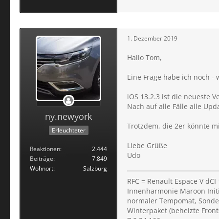
1. Dezember 2019
Hallo Tom,
Eine Frage habe ich noch - 
iOS 13.2.3 ist die neueste V
Nach auf alle Fälle alle U
ny.newyork
Trotzdem, die 2er könnte m
Erleuchteter
Liebe Grüße
Reaktionen
2.444
Udo
Beiträge
7.849
Wohnort
Salzburg
RFC = Renault Espace V dCI
Innenharmonie Maroon Initial
normaler Tempomat, Sondera
Winterpaket (beheizte Fron