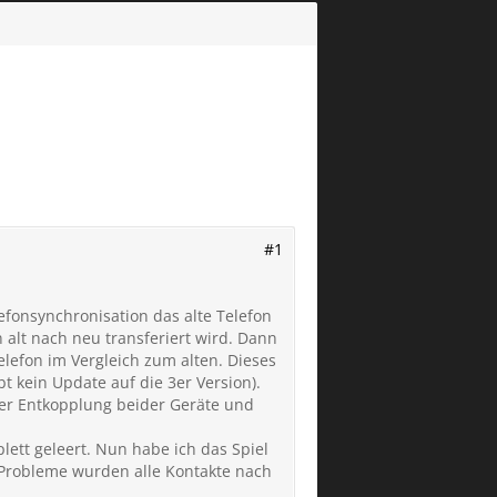
#1
efonsynchronisation das alte Telefon
n alt nach neu transferiert wird. Dann
elefon im Vergleich zum alten. Dieses
 kein Update auf die 3er Version).
ter Entkopplung beider Geräte und
ett geleert. Nun habe ich das Spiel
 Probleme wurden alle Kontakte nach