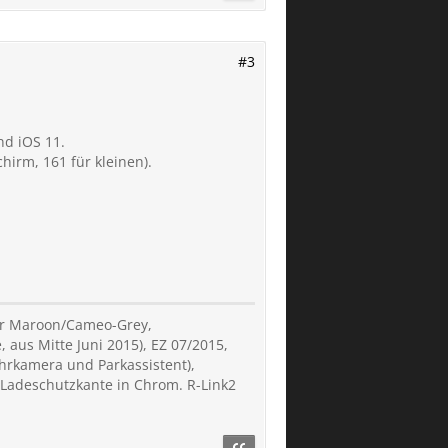
#3
nd iOS 11.
hirm, 161 für kleinen).
der Maroon/Cameo-Grey,
, aus Mitte Juni 2015), EZ 07/2015,
hrkamera und Parkassistent),
 Ladeschutzkante in Chrom. R-Link2