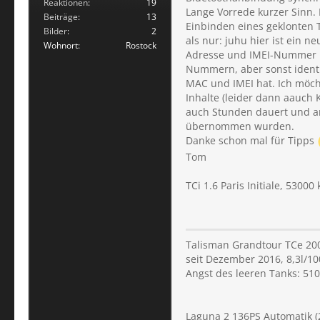
Reaktionen
19
Lange Vorrede kurzer Sinn.
Beiträge
13
Einbinden eines geklonten T
Bilder
2
als nur: juhu hier ist ein
Wohnort
Rostock
Adresse und IMEI-Nummer i
Nummern, aber sonst identi
MAC und IMEI hat. Ich möcht
Inhalte (leider dann aauch 
auch Stunden dauert und am
übernommen wurden.
Danke schon mal für Tipps
Tom
TCi 1.6 Paris Initiale, 53000
Talisman Grandtour TCe 200 
seit Dezember 2016, 8,3l/1
Angst des leeren Tanks: 51
Laguna 2 136PS Automatik (