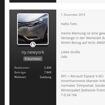
1. Dezember 2019
Hallo Tom,
meine Meinung ist eine gewi
Verlange in der Werkstatt d
Nimm Bezug auf Actis 4960
ny.newyork
Liebe Grüße
Udo
Erleuchteter
Reaktionen
2.444
Beiträge
7.849
RFC = Renault Espace V dCI
Wohnort
Salzburg
Innenharmonie Maroon Initial
normaler Tempomat, Sondera
Winterpaket (beheizte Fron
7.0.24.166