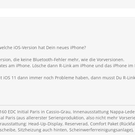
welche iOS-Version hat Dein neues iPhone?
ersion, die keine Bluetooth-Fehler mehr, wie die Vorversionen.
pdates am iPhone. Lösche dann R-Link am iPhone und das iPhone im
it iOS 11 dann immer noch Probleme haben, dann musst Du R-Link
 160 EDC Initial Paris in Cassio-Grau, Innenausstattung Nappa-Le
 Paris (aus allererster Serienproduktion, also nicht mehr Vorserie
usstattung: Head-Up-Display, Reserverad, Comfort Paket (Rückfa
tscheibe, Sitzheizung auch hinten, Scheinwerferreinigungsanlage),