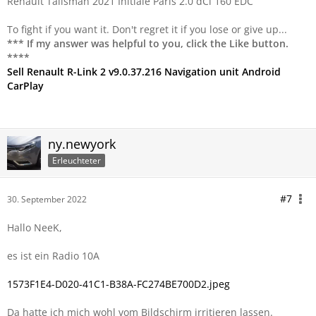
Renault Talisman 2021 Initiale Paris 2.0 dCi 160 EDC
To fight if you want it. Don't regret it if you lose or give up...
*** If my answer was helpful to you, click the Like button.
****
Sell Renault R-Link 2 v9.0.37.216 Navigation unit Android
CarPlay
ny.newyork
Erleuchteter
#7
30. September 2022
Hallo NeeK,
es ist ein Radio 10A
1573F1E4-D020-41C1-B38A-FC274BE700D2.jpeg
Da hatte ich mich wohl vom Bildschirm irritieren lassen.