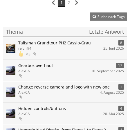
1
2
Suche nach Tags
Thema
Letzte Antwort
Talisman Grandtour PH2 Cassio-Grau
8
reichi94
25. Juni 2026
3
Gearbox overhaul
17
AlexCA
10. September 2025
Change reverse camera and logo with new one
1
AlexCA
4. August 2025
Hidden controls/buttons
4
AlexCA
20. Mai 2025
Upgrade Navi Display from Phase1 to Phase2
4