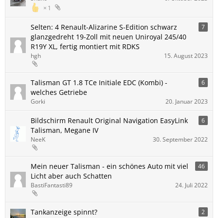
1
Selten: 4 Renault-Alizarine S-Edition schwarz
7
glanzgedreht 19-Zoll mit neuen Uniroyal 245/40
R19Y XL, fertig montiert mit RDKS
hgh
15. August 2023
Talisman GT 1.8 TCe Initiale EDC (Kombi) -
6
welches Getriebe
Gorki
20. Januar 2023
Bildschirm Renault Original Navigation EasyLink
6
Talisman, Megane IV
NeeK
30. September 2022
Mein neuer Talisman - ein schönes Auto mit viel
46
Licht aber auch Schatten
BastiFantasti89
24. Juli 2022
Tankanzeige spinnt?
2