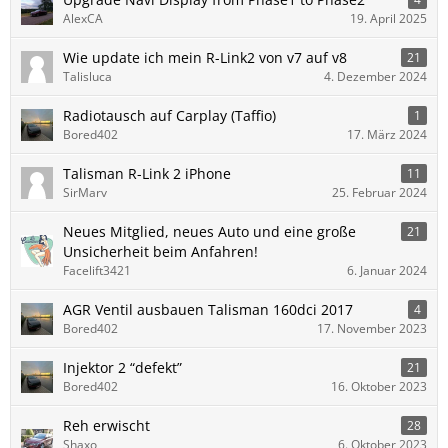
AlexCA
19. April 2025
Wie update ich mein R-Link2 von v7 auf v8
21
Talisluca
4. Dezember 2024
Radiotausch auf Carplay (Taffio)
1
Bored402
17. März 2024
Talisman R-Link 2 iPhone
11
SirMarv
25. Februar 2024
Neues Mitglied, neues Auto und eine große
21
Unsicherheit beim Anfahren!
Facelift3421
6. Januar 2024
AGR Ventil ausbauen Talisman 160dci 2017
4
Bored402
17. November 2023
Injektor 2 “defekt”
21
Bored402
16. Oktober 2023
Reh erwischt
28
Shaxo
6. Oktober 2023