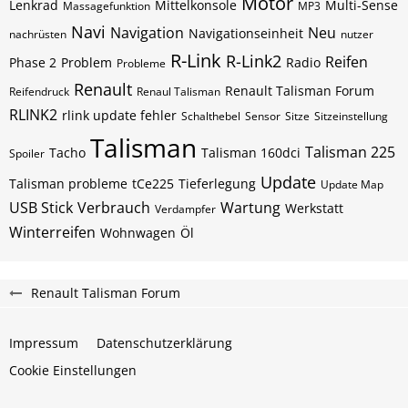
Motor
Lenkrad
Mittelkonsole
Multi-Sense
Massagefunktion
MP3
Navi
Navigation
Neu
Navigationseinheit
nachrüsten
nutzer
R-Link
R-Link2
Reifen
Phase 2
Problem
Radio
Probleme
Renault
Renault Talisman Forum
Reifendruck
Renaul Talisman
RLINK2
rlink update fehler
Schalthebel
Sensor
Sitze
Sitzeinstellung
Talisman
Talisman 225
Tacho
Talisman 160dci
Spoiler
Update
Talisman probleme
tCe225
Tieferlegung
Update Map
USB Stick
Verbrauch
Wartung
Werkstatt
Verdampfer
Winterreifen
Wohnwagen
Öl
Renault Talisman Forum
Impressum
Datenschutzerklärung
Cookie Einstellungen