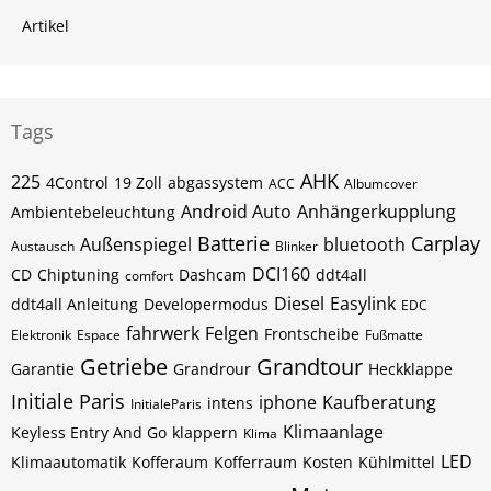
Artikel
Tags
AHK
225
4Control
19 Zoll
abgassystem
ACC
Albumcover
Android Auto
Anhängerkupplung
Ambientebeleuchtung
Batterie
Carplay
Außenspiegel
bluetooth
Austausch
Blinker
DCI160
CD
Chiptuning
Dashcam
ddt4all
comfort
Diesel
Easylink
ddt4all Anleitung
Developermodus
EDC
fahrwerk
Felgen
Frontscheibe
Elektronik
Espace
Fußmatte
Getriebe
Grandtour
Garantie
Grandrour
Heckklappe
Initiale Paris
iphone
Kaufberatung
intens
InitialeParis
Klimaanlage
Keyless Entry And Go
klappern
Klima
LED
Klimaautomatik
Kofferaum
Kofferraum
Kosten
Kühlmittel