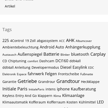
Artikel
Tags
AHK
225
4Control
19 Zoll
abgassystem
ACC
Albumcover
Android Auto
Anhängerkupplung
Ambientebeleuchtung
Batterie
Carplay
Außenspiegel
bluetooth
Austausch
Blinker
DCI160
CD
Chiptuning
Dashcam
ddt4all
comfort
Diesel
Easylink
ddt4all Anleitung
Developermodus
EDC
fahrwerk
Felgen
Frontscheibe
Elektronik
Espace
Fußmatte
Getriebe
Grandtour
Garantie
Grandrour
Heckklappe
Initiale Paris
iphone
Kaufberatung
intens
InitialeParis
Klimaanlage
Keyless Entry And Go
klappern
Klima
LED
Klimaautomatik
Kofferaum
Kofferraum
Kosten
Kühlmittel