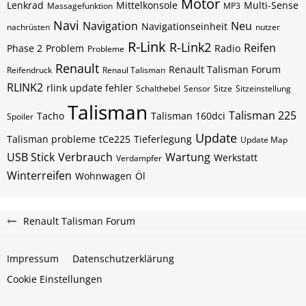
Motor
Lenkrad
Mittelkonsole
Multi-Sense
Massagefunktion
MP3
Navi
Navigation
Neu
Navigationseinheit
nachrüsten
nutzer
R-Link
R-Link2
Reifen
Phase 2
Problem
Radio
Probleme
Renault
Renault Talisman Forum
Reifendruck
Renaul Talisman
RLINK2
rlink update fehler
Schalthebel
Sensor
Sitze
Sitzeinstellung
Talisman
Talisman 225
Tacho
Talisman 160dci
Spoiler
Update
Talisman probleme
tCe225
Tieferlegung
Update Map
USB Stick
Verbrauch
Wartung
Werkstatt
Verdampfer
Winterreifen
Wohnwagen
Öl
Renault Talisman Forum
Impressum
Datenschutzerklärung
Cookie Einstellungen