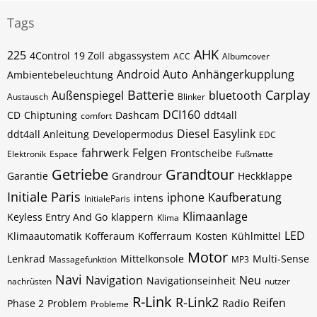
Tags
AHK
225
4Control
19 Zoll
abgassystem
ACC
Albumcover
Android Auto
Anhängerkupplung
Ambientebeleuchtung
Batterie
Carplay
Außenspiegel
bluetooth
Austausch
Blinker
DCI160
CD
Chiptuning
Dashcam
ddt4all
comfort
Diesel
Easylink
ddt4all Anleitung
Developermodus
EDC
fahrwerk
Felgen
Frontscheibe
Elektronik
Espace
Fußmatte
Getriebe
Grandtour
Garantie
Grandrour
Heckklappe
Initiale Paris
iphone
Kaufberatung
intens
InitialeParis
Klimaanlage
Keyless Entry And Go
klappern
Klima
LED
Klimaautomatik
Kofferaum
Kofferraum
Kosten
Kühlmittel
Motor
Lenkrad
Mittelkonsole
Multi-Sense
Massagefunktion
MP3
Navi
Navigation
Neu
Navigationseinheit
nachrüsten
nutzer
R-Link
R-Link2
Reifen
Phase 2
Problem
Radio
Probleme