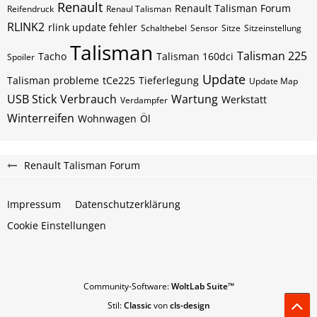
Renault
Renault Talisman Forum
Reifendruck
Renaul Talisman
RLINK2
rlink update fehler
Schalthebel
Sensor
Sitze
Sitzeinstellung
Talisman
Talisman 225
Tacho
Talisman 160dci
Spoiler
Update
Talisman probleme
tCe225
Tieferlegung
Update Map
USB Stick
Verbrauch
Wartung
Werkstatt
Verdampfer
Winterreifen
Wohnwagen
Öl
Renault Talisman Forum
Impressum
Datenschutzerklärung
Cookie Einstellungen
Community-Software:
WoltLab Suite™
Stil:
Classic
von
cls-design