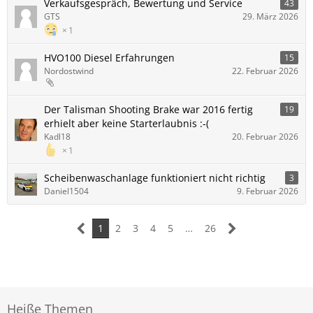
Verkaufsgespräch, Bewertung und Service
43
GTS
29. März 2026
1
HVO100 Diesel Erfahrungen
15
Nordostwind
22. Februar 2026
Der Talisman Shooting Brake war 2016 fertig
19
erhielt aber keine Starterlaubnis :-(
Kadl18
20. Februar 2026
1
Scheibenwaschanlage funktioniert nicht richtig
3
Daniel1504
9. Februar 2026
1
2
3
4
5
…
26
Heiße Themen