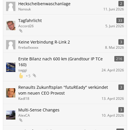
Heckscheibenwaschanlage
2
Nanouk
11. Juni 2026
Tagfahrlicht
33
Accord26
5. Juni 2026
Keine Verbindung R-Link 2
3
fireballxxxxx
8. Mai 2026
Erste Bilanz nach 600 km (Grandtour IP TCe
216
160)
saggi
24. April 2026
5
Renaults Zukunftsplan "futuREady" verkündet
3
vom neuen CEO Provost
Kadl18
13. April 2026
Multi-Sense Changes
3
AlexCA
10. April 2026