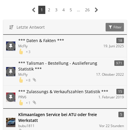
1
2
3
4
5
…
26
Letzte Antwort
Filter
*** Daten & Fakten ***
18
McFly
19. Juni 2025
3
*** Talisman - Bestellung - Auslieferung
971
Statistik ***
McFly
17. Oktober 2022
8
*** Zulassungs & Verkaufszahlen Statistik ***
15
PRV6
1. Februar 2019
1
Klimaanlagen Service bei ATU oder freie
5
Werkstatt
bubu1811
Vor 22 Stunden