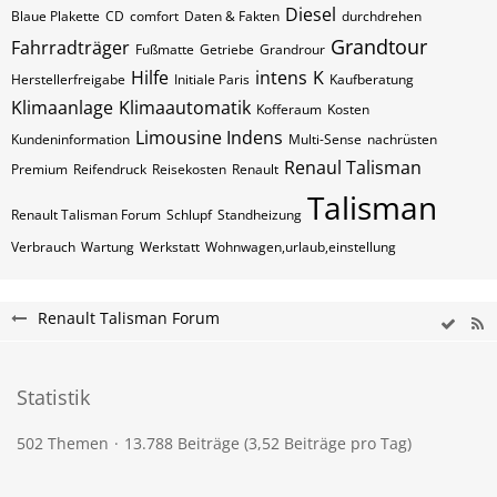
Diesel
Blaue Plakette
CD
comfort
Daten & Fakten
durchdrehen
Grandtour
Fahrradträger
Fußmatte
Getriebe
Grandrour
Hilfe
intens
K
Herstellerfreigabe
Initiale Paris
Kaufberatung
Klimaanlage
Klimaautomatik
Kofferaum
Kosten
Limousine Indens
Kundeninformation
Multi-Sense
nachrüsten
Renaul Talisman
Premium
Reifendruck
Reisekosten
Renault
Talisman
Renault Talisman Forum
Schlupf
Standheizung
Verbrauch
Wartung
Werkstatt
Wohnwagen,urlaub,einstellung
Renault Talisman Forum
Statistik
502 Themen
13.788 Beiträge (3,52 Beiträge pro Tag)