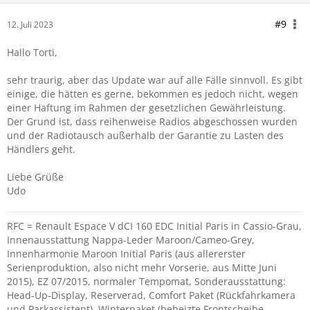
#9
12. Juli 2023
Hallo Torti,
sehr traurig, aber das Update war auf alle Fälle sinnvoll. Es gibt
einige, die hätten es gerne, bekommen es jedoch nicht, wegen
einer Haftung im Rahmen der gesetzlichen Gewährleistung.
Der Grund ist, dass reihenweise Radios abgeschossen wurden
und der Radiotausch außerhalb der Garantie zu Lasten des
Händlers geht.
Liebe Grüße
Udo
RFC = Renault Espace V dCI 160 EDC Initial Paris in Cassio-Grau,
Innenausstattung Nappa-Leder Maroon/Cameo-Grey,
Innenharmonie Maroon Initial Paris (aus allererster
Serienproduktion, also nicht mehr Vorserie, aus Mitte Juni
2015), EZ 07/2015, normaler Tempomat, Sonderausstattung:
Head-Up-Display, Reserverad, Comfort Paket (Rückfahrkamera
und Parkassistent), Winterpaket (beheizte Frontscheibe,