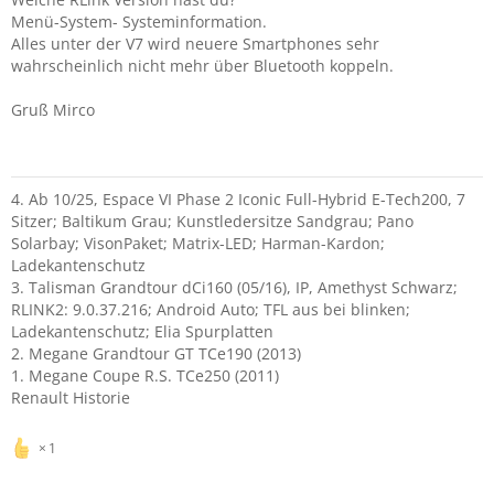
iPhones keine Medien abspielen kann (trotz Bluetooth-
Menü-System- Systeminformation.
Verbindung). Hat jedmand eine Lösung dafür?
Alles unter der V7 wird neuere Smartphones sehr
wahrscheinlich nicht mehr über Bluetooth koppeln.
Ich danke schon einmal im Voraus.
Lg Marv
Gruß Mirco
4. Ab 10/25, Espace VI Phase 2 Iconic Full-Hybrid E-Tech200, 7
Sitzer; Baltikum Grau; Kunstledersitze Sandgrau; Pano
Solarbay; VisonPaket; Matrix-LED; Harman-Kardon;
Ladekantenschutz
3. Talisman Grandtour dCi160 (05/16), IP, Amethyst Schwarz;
RLINK2: 9.0.37.216; Android Auto; TFL aus bei blinken;
Ladekantenschutz; Elia Spurplatten
2. Megane Grandtour GT TCe190 (2013)
1. Megane Coupe R.S. TCe250 (2011)
Renault Historie
1