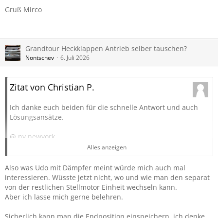
Gruß Mirco
Grandtour Heckklappen Antrieb selber tauschen?
Nontschev
6. Juli 2026
Zitat von Christian P.
Ich danke euch beiden für die schnelle Antwort und auch
Lösungsansätze.
@ ny.newyork
Beide Seiten werden mit Strom versorgt (hab ich erkannt,
Alles anzeigen
weil Kabel abgehen
) Welcher ist nun der Dämpfer?
Oder ist im beiden der Dämpfer integriert?
Also was Udo mit Dämpfer meint würde mich auch mal
interessieren. Wüsste jetzt nicht, wo und wie man den separat
von der restlichen Stellmotor Einheit wechseln kann.
@ Nontschev
Aber ich lasse mich gerne belehren.
Die Endposition kann man doch einspeichern. Würde das
vorübergehend reichen? Bis ich beim freundlichen ein
Sicherlich kann man die Endposition einspeichern, ich denke