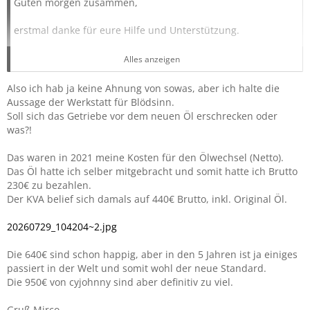
Guten morgen zusammen,
erstmal danke für eure Hilfe und Unterstützung.
Wir fahren nächste Woche in den Urlaub (ca. 600 km ein
Alles anzeigen
Weg). Nach dem Urlaub werde ich dann noch zu meiner
Renault Werkstatt gehen und dort mal wegen dem
Also ich hab ja keine Ahnung von sowas, aber ich halte die
Getriebeölwechsel anfragen bzw. sehen was sie dort sagen.
Aussage der Werkstatt für Blödsinn.
Soll sich das Getriebe vor dem neuen Öl erschrecken oder
Btw: 640 Euro für Getriebeölwechsel - günstig, ok oder
was?!
teuer?
Das waren in 2021 meine Kosten für den Ölwechsel (Netto).
Die Werkstatt meinte wortwörtlich das:
Das Öl hatte ich selber mitgebracht und somit hatte ich Brutto
Die ganzen Teile, vor allem im Getriebe, würden sich dem
230€ zu bezahlen.
alten Getriebeöl anpassen und dadurch trotzdem noch
Der KVA belief sich damals auf 440€ Brutto, inkl. Original Öl.
richtig schmieren, sich bewegen usw. Wird dann aber
frisches neues Öl reingemacht, dann könnten die Teile nicht
20260729_104204~2.jpg
mehr damit klar kommen und das Auto z.B. nicht über den
zweiten Gang hinausgehen. Dann würde nur noch ein
Die 640€ sind schon happig, aber in den 5 Jahren ist ja einiges
Getriebewechsel helfen.
passiert in der Welt und somit wohl der neue Standard.
Die 950€ von cyjohnny sind aber definitiv zu viel.
Merci
Diego
Gruß Mirco