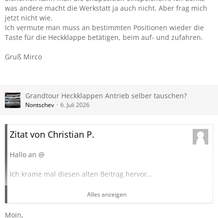
Termin habe?
was andere macht die Werkstatt ja auch nicht. Aber frag mich
jetzt nicht wie.
Ich vermute man muss an bestimmten Positionen wieder die
Taste für die Heckklappe betätigen, beim auf- und zufahren.
Gruß Mirco
Grandtour Heckklappen Antrieb selber tauschen?
Nontschev
6. Juli 2026
Zitat von Christian P.
Hallo an @
Ich krame mal diesen alten Beitrag hervor...
Mein Problem :
Alles anzeigen
Wenn die Heckklappe sich öffnet, bis in Endposition, fährt
Moin,