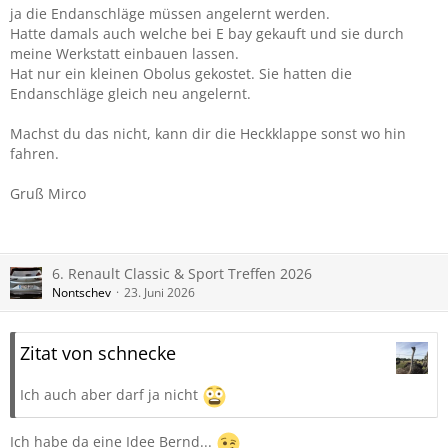
sie selbstständig wieder ein kleines Stück herunter (hab mir
ja die Endanschläge müssen angelernt werden.
schon öfters den Kopf dran gestoßen). Keine Geräusche,
Hatte damals auch welche bei E bay gekauft und sie durch
leichtgängiges schließen und öffnen.
meine Werkstatt einbauen lassen.
Endposition wurde mehrfach neu abgespeichert.
Hat nur ein kleinen Obolus gekostet. Sie hatten die
Endanschläge gleich neu angelernt.
Ich gehe davon aus, das intern etwas defekt ist. Hat jemand
ein ähnliches Verhalten, Problem?
Machst du das nicht, kann dir die Heckklappe sonst wo hin
fahren.
Neues Teil einbauen wäre kein Problem. Kosten in der
Bucht bei ca. 160€/2 Stück.
Gruß Mirco
Müssen die neuen Teile angelernt werden? Ich konnte
diesbezüglich nichts in Erfahrung bringen.
Danke für eure Antworten.
6. Renault Classic & Sport Treffen 2026
Nontschev
23. Juni 2026
Zitat von schnecke
Ich auch aber darf ja nicht
Ich habe da eine Idee Bernd...