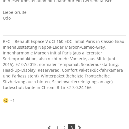
in dieser Konstellation hilft dann nur ein Getriebetausch.
Liebe Grüße
Udo
RFC = Renault Espace V dCI 160 EDC Initial Paris in Cassio-Grau,
Innenausstattung Nappa-Leder Maroon/Cameo-Grey,
Innenharmonie Maroon Initial Paris (aus allererster
Serienproduktion, also nicht mehr Vorserie, aus Mitte Juni
2015), EZ 07/2015, normaler Tempomat, Sonderausstattung:
Head-Up-Display, Reserverad, Comfort Paket (Rückfahrkamera
und Parkassistent), Winterpaket (beheizte Frontscheibe,
Sitzheizung auch hinten, Scheinwerferreinigungsanlage),
Ladeschutzkante in Chrom. R-Link2 7.0.24.166
1
1
2
3