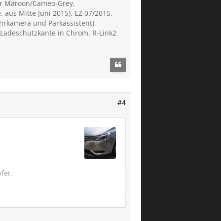
der Maroon/Cameo-Grey,
, aus Mitte Juni 2015), EZ 07/2015,
hrkamera und Parkassistent),
 Ladeschutzkante in Chrom. R-Link2
#4
fer.