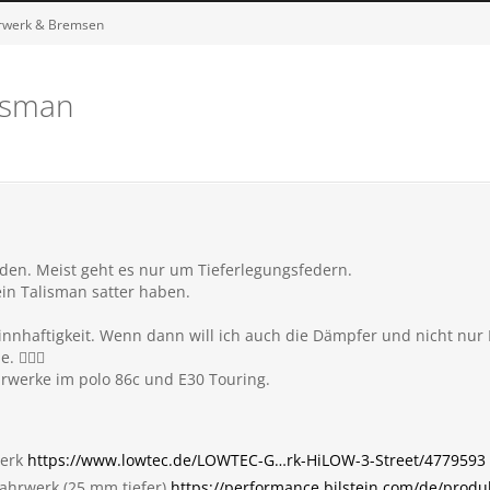
hrwerk & Bremsen
lisman
inden. Meist geht es nur um Tieferlegungsfedern.
ein Talisman satter haben.
Sinnhaftigkeit. Wenn dann will ich auch die Dämpfer und nicht nur 
🤷🏼‍♂️
hrwerke im polo 86c und E30 Touring.
werk
https://www.lowtec.de/LOWTEC-G…rk-HiLOW-3-Street/4779593
 Fahrwerk (25 mm tiefer)
https://performance.bilstein.com/de/produk