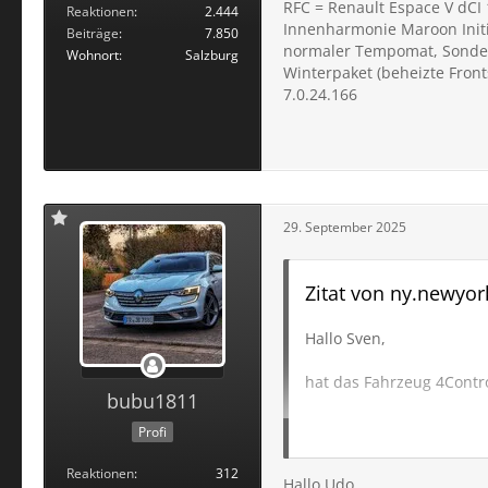
RFC = Renault Espace V dCI
Reaktionen
2.444
Innenharmonie Maroon Initial
Beiträge
7.850
normaler Tempomat, Sondera
Wohnort
Salzburg
Winterpaket (beheizte Fron
7.0.24.166
29. September 2025
Zitat von ny.newyor
Hallo Sven,
hat das Fahrzeug 4Contr
bubu1811
Liebe Grüße
Profi
Udo
Reaktionen
312
Hallo Udo,