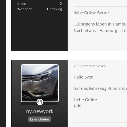
Bilder
5
Wohnort
Hamburg
liebe Grüße Bernd
….übrigens leben in Hambu
Noch etwas - Hamburg ist in
29. September 2025
Hallo Sven,
hat das Fahrzeug 4Control,
Liebe Grüße
Udo
ny.newyork
Erleuchteter