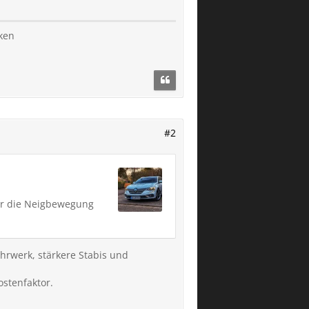
lken
#2
ehr die Neigbewegung
hrwerk, stärkere Stabis und
ostenfaktor.