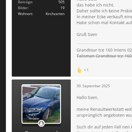
Beiträge
505
das habe ich nicht.
Bilder
19
Daher sollte ich keine Prob
Wohnort
Kirchzarten
In meiner Ecke verkauft ein
Habe schon mal Kontakt a
Gruß Sven
Grandtour tce 160 Intens 02
Talisman Grandtour tce 160 
1
30. September 2025
Hallo Sven,
meine Renaultwerkstatt wol
ursprünglich angeboten wu
Such dir auf jeden Fall nen 