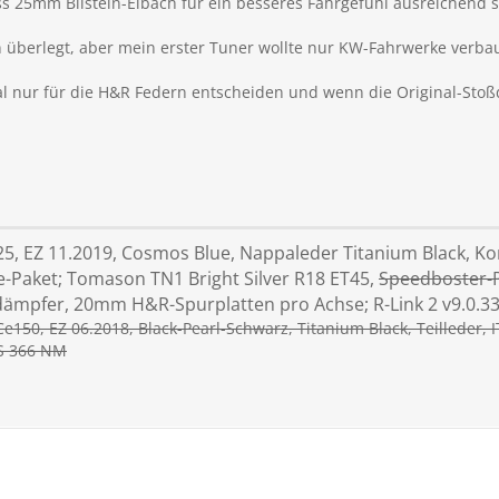
ss 25mm Bilstein-Eibach für ein besseres Fahrgefühl ausreichend si
n überlegt, aber mein erster Tuner wollte nur KW-Fahrwerke verb
 nur für die H&R Federn entscheiden und wenn die Original-Stoß
5, EZ 11.2019, Cosmos Blue, Nappaleder Titanium Black, Komf
e-Paket; Tomason TN1 Bright Silver R18 ET45,
Speedboster-
dämpfer, 20mm H&R-Spurplatten pro Achse; R-Link 2 v9.0.33
Ce150, EZ 06.2018,
Black-Pearl-Schwarz
, Titanium Black, Teilleder, 
S 366 NM