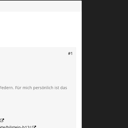
#1
Federn. Für mich persönlich ist das
te/bilstein-b12/