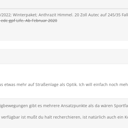
/2022; Winterpaket; Anthrazit Himmel. 20 Zoll Autec auf 245/35 Fa
edc gpf Life. Ab Februar 2020
kus etwas mehr auf Straßenlage als Optik. Ich will einfach noch m
igbewegungen gibt es mehrere Ansatzpunkte als da wären Sportfa
verfügbar ist mußt du halt recherchieren, ist natürlich auch ein K