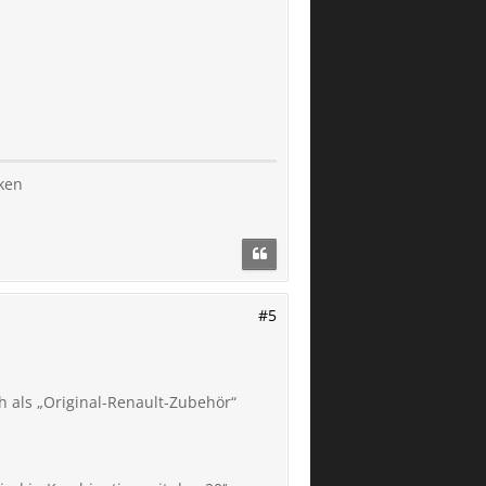
lken
#5
 als „Original-Renault-Zubehör“