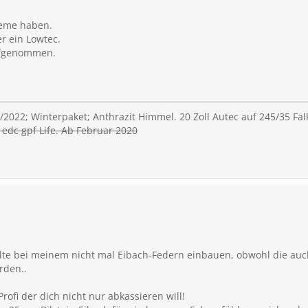
leme haben.
er ein Lowtec.
ufgenommen.
/2022; Winterpaket; Anthrazit Himmel. 20 Zoll Autec auf 245/35 Fa
edc gpf Life. Ab Februar 2020
lte bei meinem nicht mal Eibach-Federn einbauen, obwohl die auch
rden..
Profi der dich nicht nur abkassieren will!