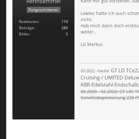
Rennsemmel
Kann mir gut vorstellen, da
Fortgeschrittener
Lowtec hatte ich auch scho
nicht..
Reaktionen
119
Hab mich dann doch erstmal
Beiträge
280
weiter..
Bilder
5
LG Markus
GT LD TCe22
03.2022 - heute:
Cruising-/ LIMITED Delux
KBR-Edelstahl-Endschall
06.2020 - 02.2022: GT Li
fe T
Kennfeldoptimierung 228 P