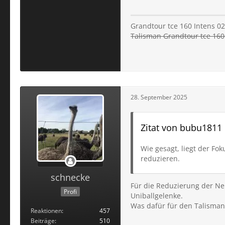
Grandtour tce 160 Intens 02
Talisman Grandtour tce 160 
28. September 2025
Zitat von bubu1811
Wie gesagt, liegt der Fo
reduzieren.
schnecke
Für die Reduzierung der Ne
Profi
Uniballgelenke.
Was dafür für den Talisman 
Reaktionen
457
Beiträge
510