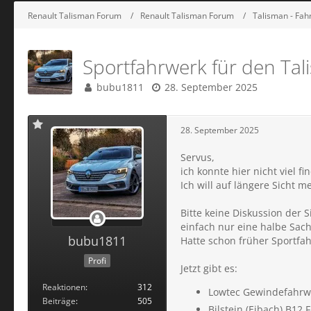
Renault Talisman Forum
Renault Talisman Forum
Talisman - Fa
Sportfahrwerk für den Ta
bubu1811
28. September 2025
28. September 2025
Servus,
ich konnte hier nicht viel f
Ich will auf längere Sicht m
Bitte keine Diskussion der 
einfach nur eine halbe Sache. 
bubu1811
Hatte schon früher Sportfa
Profi
Jetzt gibt es:
Reaktionen
312
Lowtec Gewindefahr
Beiträge
505
Bilstein (Eibach) B12