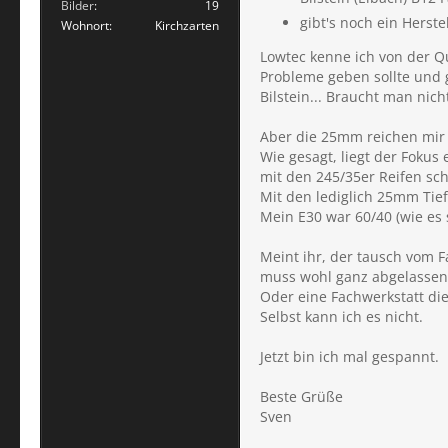
Bilder
19
gibt's noch ein Herste
Wohnort
Kirchzarten
Lowtec kenne ich von der Qua
Probleme geben sollte und g
Bilstein... Braucht man nic
Aber die 25mm reichen mir 
Wie gesagt, liegt der Fokus
mit den 245/35er Reifen sch
Mit den lediglich 25mm Tief
Mein E30 war 60/40 (wie es 
Meint ihr, der tausch vom F
muss wohl ganz abgelassen
Oder eine Fachwerkstatt die 
Selbst kann ich es nicht.
Jetzt bin ich mal gespannt.
Beste Grüße
Sven