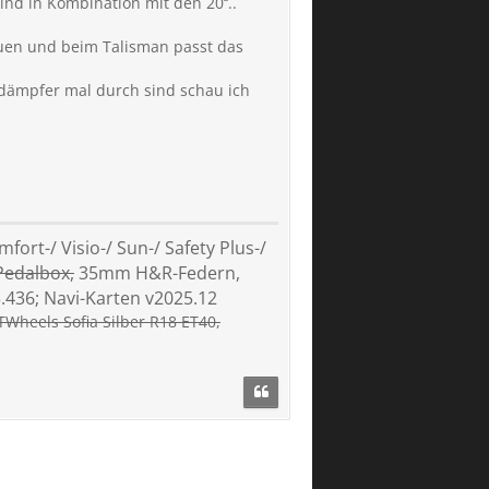
nd in Kombination mit den 20‘‘..
auen und beim Talisman passt das
dämpfer mal durch sind schau ich
ort-/ Visio-/ Sun-/ Safety Plus-/
Pedalbox,
35mm H&R-Federn,
.436; Navi-Karten v2025.12
ITWheels Sofia Silber R18 ET40,