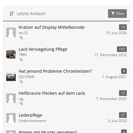
Letzte Antwort
Filter
Kratzer auf Display Mittelkonsole
19
mc52
15. Juni 2026
Lack Versiegelung Pflege
165
TRRS
17. Dezember 2022
Hat jemand Probleme Chromleisten?
4
DD1HWK
1. August 2021
Hellbraune Flecken auf dem Lack.
13
rtg
7. November 2020
Lederpflege
27
Understatement
3. Juni 2020
Wagen mit Muster versehen?
4