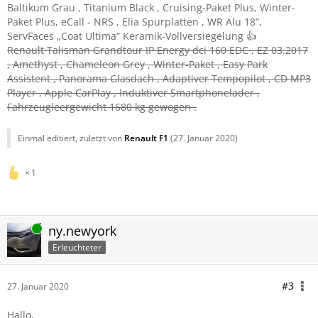
Baltikum Grau , Titanium Black , Cruising-Paket Plus, Winter-
Paket Plus, eCall - NRS , Elia Spurplatten , WR Alu 18“,
ServFaces „Coat Ultima“ Keramik-Vollversiegelung 👍
Renault Talisman Grandtour IP Energy dci 160 EDC , EZ 03.2017
, Amethyst , Chameleon Grey , Winter-Paket , Easy Park
Assistent , Panorama Glasdach , Adaptiver Tempopilot , CD MP3
Player , Apple CarPlay , Induktiver Smartphonelader ,
Fahrzeugleergewicht 1680 kg gewogen .
Einmal editiert, zuletzt von
Renault F1
(
27. Januar 2020
)
1
Online
ny.newyork
Erleuchteter
#3
27. Januar 2020
Hallo,