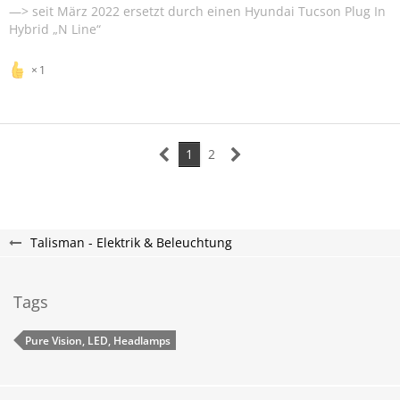
—> seit März 2022 ersetzt durch einen Hyundai Tucson Plug In
Hybrid „N Line“
1
1
2
Talisman - Elektrik & Beleuchtung
Tags
Pure Vision, LED, Headlamps