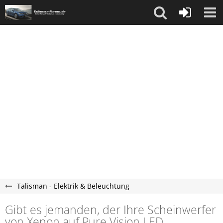
Talisman - Elektrik & Beleuchtung
Gibt es jemanden, der Ihre Scheinwerfer
von Xenon auf Pure Vision LED