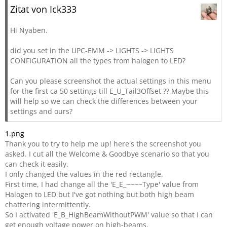
Zitat von Ick333
Hi Nyaben.
did you set in the UPC-EMM -> LIGHTS -> LIGHTS
CONFIGURATION all the types from halogen to LED?
Can you please screenshot the actual settings in this menu
for the first ca 50 settings till E_U_Tail3Offset ?? Maybe this
will help so we can check the differences between your
settings and ours?
1.png
Thank you to try to help me up! here's the screenshot you
asked. I cut all the Welcome & Goodbye scenario so that you
can check it easily.
I only changed the values in the red rectangle.
First time, I had change all the 'E_E_~~~~Type' value from
Halogen to LED but I've got nothing but both high beam
chattering intermittently.
So I activated 'E_B_HighBeamWithoutPWM' value so that I can
get enough voltage power on high-beams.