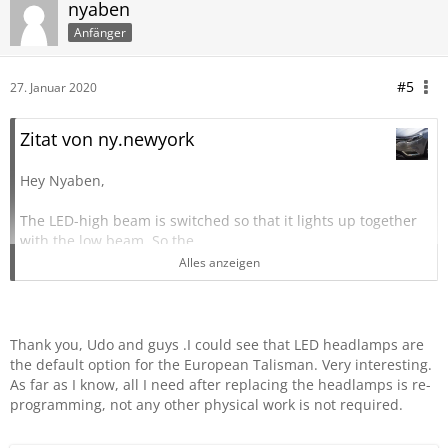
nyaben
Anfänger
#5
27. Januar 2020
Zitat von ny.newyork
Hey Nyaben,
The LED-high beam is switched so that it lights up together
with the low beam. So the
corresponding control unit must be reprogrammed
Alles anzeigen
accordingly or the cabling is different. Unfortunately, I do
not know the right comment for the matching control unit.
You may need the circuit diagrams from clip.
Does the flasher works?
Thank you, Udo and guys .I could see that LED headlamps are
the default option for the European Talisman. Very interesting.
Regards
As far as I know, all I need after replacing the headlamps is re-
Udo
programming, not any other physical work is not required.