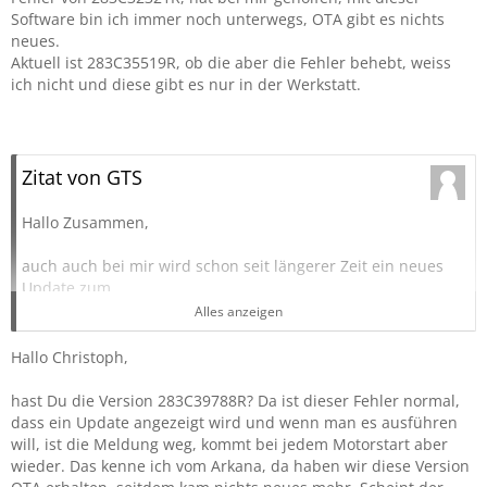
Software bin ich immer noch unterwegs, OTA gibt es nichts
neues.
Aktuell ist 283C35519R, ob die aber die Fehler behebt, weiss
ich nicht und diese gibt es nur in der Werkstatt.
Zitat von GTS
Hallo Zusammen,
auch auch bei mir wird schon seit längerer Zeit ein neues
Update zum
Herunterladen angezeigt.
Alles anzeigen
Aber wenn man es zum Ausführen auffordert, verschwindet
es wieder.
Hallo Christoph,
bevor Uptates alles durcheinander bringen und dadurch
hast Du die Version 283C39788R? Da ist dieser Fehler normal,
alles verrückt spielt, lasse ich Updates lieber weg und fahre
dass ein Update angezeigt wird und wenn man es ausführen
so weiter.
will, ist die Meldung weg, kommt bei jedem Motorstart aber
wieder. Das kenne ich vom Arkana, da haben wir diese Version
Schonen Wochenstart