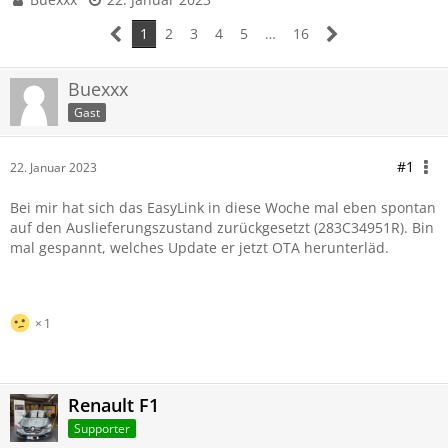
1
2
3
4
5
…
16
Buexxx
Gast
#1
22. Januar 2023
Bei mir hat sich das EasyLink in diese Woche mal eben spontan
auf den Auslieferungszustand zurückgesetzt (283C34951R). Bin
mal gespannt, welches Update er jetzt OTA herunterläd.
1
Renault F1
Supporter