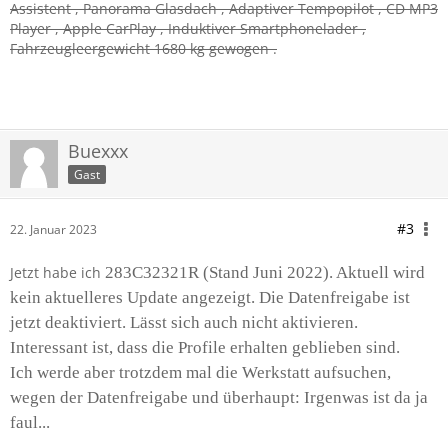
Assistent , Panorama Glasdach , Adaptiver Tempopilot , CD MP3
Player , Apple CarPlay , Induktiver Smartphonelader ,
Fahrzeugleergewicht 1680 kg gewogen .
Buexxx
Gast
#3
22. Januar 2023
Jetzt habe ich
283C32321R (Stand Juni 2022). Aktuell wird
kein aktuelleres Update angezeigt. Die Datenfreigabe ist
jetzt deaktiviert. Lässt sich auch nicht aktivieren.
Interessant ist, dass die Profile erhalten geblieben sind.
Ich werde aber trotzdem mal die Werkstatt aufsuchen,
wegen der Datenfreigabe und überhaupt: Irgenwas ist da ja
faul...