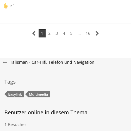
1
1
2
3
4
5
…
16
Talisman - Car-Hifi, Telefon und Navigation
Tags
Easylink
Multimedia
Benutzer online in diesem Thema
1 Besucher