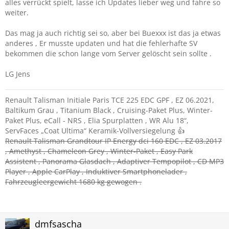
alles verrückt spielt, lasse ich Updates lieber weg und fahre so
weiter.
Das mag ja auch richtig sei so, aber bei Buexxx ist das ja etwas
anderes , Er musste updaten und hat die fehlerhafte SV
bekommen die schon lange vom Server gelöscht sein sollte .
LG Jens
Renault Talisman Initiale Paris TCE 225 EDC GPF , EZ 06.2021,
Baltikum Grau , Titanium Black , Cruising-Paket Plus, Winter-
Paket Plus, eCall - NRS , Elia Spurplatten , WR Alu 18“,
ServFaces „Coat Ultima“ Keramik-Vollversiegelung 👍
Renault Talisman Grandtour IP Energy dci 160 EDC , EZ 03.2017
, Amethyst , Chameleon Grey , Winter-Paket , Easy Park
Assistent , Panorama Glasdach , Adaptiver Tempopilot , CD MP3
Player , Apple CarPlay , Induktiver Smartphonelader ,
Fahrzeugleergewicht 1680 kg gewogen .
dmfsascha