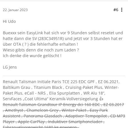
#6
22. Januar 2023
Hi Udo
Buexxx sein EasyLink hat sich vor 9 Stunden selbst resetet und
hatte dann die SV (
283C34951R)
und jetzt vor 3 Stunden hat er
über OTA ( ? ) die fehlerhafte erhalten !
Wieso gibts denn die noch zum Laden ?
Ich denke die wurde gelöscht !
LG Jens
Renault Talisman Initiale Paris TCE 225 EDC GPF , EZ 06.2021,
Baltikum Grau , Titanium Black , Cruising-Paket Plus, Winter-
Paket Plus, eCall - NRS , Elia Spurplatten , WR Alu 18“,
ServFaces „Coat Ultima“ Keramik-Vollversiegelung 👍
Renault Talisman Grandtour IP Energy dci 160 EDC , EZ 03.2017
, Amethyst , Chameleon Grey , Winter-Paket , Easy Park
Assistent , Panorama Glasdach , Adaptiver Tempopilot , CD MP3
Player , Apple CarPlay , Induktiver Smartphonelader ,
Fahrzeugleergewicht 1680 kg gewogen .