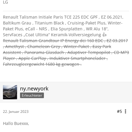
LG
Renault Talisman Initiale Paris TCE 225 EDC GPF , EZ 06.2021,
Baltikum Grau , Titanium Black , Cruising-Paket Plus, Winter-
Paket Plus, eCall - NRS , Elia Spurplatten , WR Alu 18“,
ServFaces „Coat Ultima“ Keramik-Vollversiegelung 👍
Renault Talisman Grandtour IP Energy dci 160 EDC , EZ 03.2017
, Amethyst , Chameleon Grey , Winter-Paket , Easy Park
Assistent , Panorama Glasdach , Adaptiver Tempopilot , CD MP3
Player , Apple CarPlay , Induktiver Smartphonelader ,
Fahrzeugleergewicht 1680 kg gewogen .
ny.newyork
Erleuchteter
#5
22. Januar 2023
Hallo Buexxx,