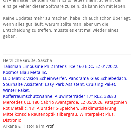
OTA erhalten, seitdem kam nichts neues mehr. Scheint der
einzige Fehler dieser Software zu sein, da kann ich mit leben.
Christoph
Keine Updates mehr zu machen, habe ich auch schon überlegt,
wenn alles gut läuft, warum sollte man, aber um die
Entscheidung zu treffen, müsste es erst mal wieder eines
geben.
Herzliche Grüße, Sascha
Talisman Limousine Ph 2 Intens TCe 160 EDC, EZ 01/2022,
Kosmos-Blau Metallic,
LED-Matrix-Vision Scheinwerfer, Panorama-Glas-Schiebedach,
Spurhalte-Assistent, Easy-Park-Assistent, Cruising-Paket,
Winter-Paket,
Kofferraumschutzwanne, Aluwinterräder 17" RE2, 38683
Mercedes CLE 180 Cabrio Avantgarde, EZ 05/2026, Patagonien
Rot Metallic, 18" Aluräder 5-Speichen, Sitzklimatisierung,
Mittelkonsole Rautenoptik silbergrau, Winterpaket Plus,
Distronic
Arkana & Historie im
Profil