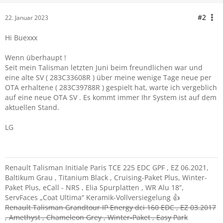
#2
22. Januar 2023
Hi Buexxx
Wenn überhaupt !
Seit mein Talisman letzten Juni beim freundlichen war und
eine alte SV ( 283C33608R ) über meine wenige Tage neue per
OTA erhaltene ( 283C39788R ) gespielt hat, warte ich vergeblich
auf eine neue OTA SV . Es kommt immer Ihr System ist auf dem
aktuellen Stand.
LG
Renault Talisman Initiale Paris TCE 225 EDC GPF , EZ 06.2021,
Baltikum Grau , Titanium Black , Cruising-Paket Plus, Winter-
Paket Plus, eCall - NRS , Elia Spurplatten , WR Alu 18“,
ServFaces „Coat Ultima“ Keramik-Vollversiegelung 👍
Renault Talisman Grandtour IP Energy dci 160 EDC , EZ 03.2017
, Amethyst , Chameleon Grey , Winter-Paket , Easy Park