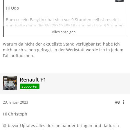
Hi Udo
Buexxx sein EasyLink hat sich vor 9 Stunden selbst resetet
und hatte dann die SV (
283C34951R)
und jetzt vor 3 Stunden
hat er über OTA ( ? ) die fehlerhafte erhalten !
Alles anzeigen
Wieso gibts denn die noch zum Laden ?
Ich denke die wurde gelöscht !
Warum da nicht der aktuellste Stand verfügbar ist, habe ich
mich auch schon gefragt. In der Werkstatt werde ich in jedem
LG Jens
Fall auftauchen.
Renault F1
Supporter
#9
23. Januar 2023
Hi Christoph
@
bevor Uptates alles durcheinander bringen und dadurch