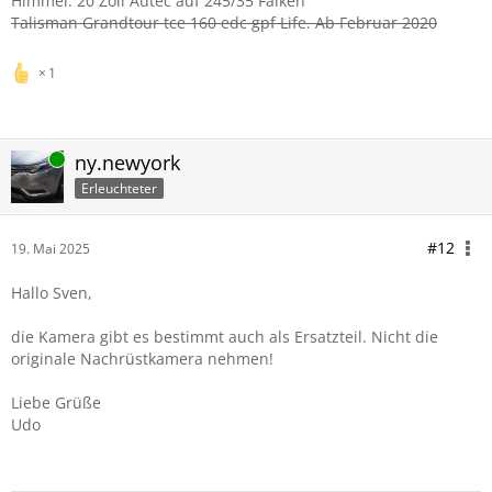
Himmel. 20 Zoll Autec auf 245/35 Falken
Talisman Grandtour tce 160 edc gpf Life. Ab Februar 2020
1
Online
ny.newyork
Erleuchteter
#12
19. Mai 2025
Hallo Sven,
die Kamera gibt es bestimmt auch als Ersatzteil. Nicht die
originale Nachrüstkamera nehmen!
Liebe Grüße
Udo