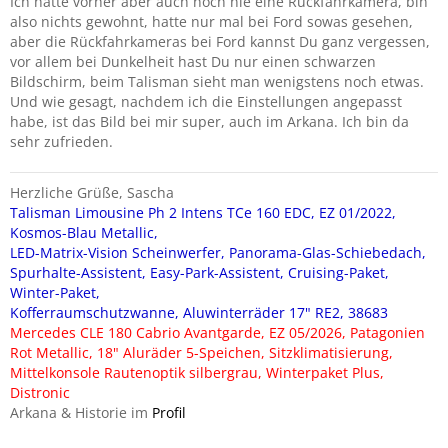
Ich hatte vorher aber auch noch nie eine Rückfahrkamera, bin
also nichts gewohnt, hatte nur mal bei Ford sowas gesehen,
aber die Rückfahrkameras bei Ford kannst Du ganz vergessen,
vor allem bei Dunkelheit hast Du nur einen schwarzen
Bildschirm, beim Talisman sieht man wenigstens noch etwas.
Und wie gesagt, nachdem ich die Einstellungen angepasst
habe, ist das Bild bei mir super, auch im Arkana. Ich bin da
sehr zufrieden.
Herzliche Grüße, Sascha
Talisman Limousine Ph 2 Intens TCe 160 EDC, EZ 01/2022,
Kosmos-Blau Metallic,
LED-Matrix-Vision Scheinwerfer, Panorama-Glas-Schiebedach,
Spurhalte-Assistent, Easy-Park-Assistent, Cruising-Paket,
Winter-Paket,
Kofferraumschutzwanne, Aluwinterräder 17" RE2, 38683
Mercedes CLE 180 Cabrio Avantgarde, EZ 05/2026, Patagonien
Rot Metallic, 18" Aluräder 5-Speichen, Sitzklimatisierung,
Mittelkonsole Rautenoptik silbergrau, Winterpaket Plus,
Distronic
Arkana & Historie im
Profil