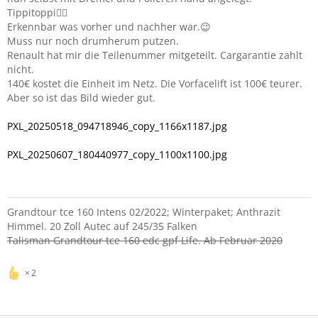
Tippitoppi👍🏻
Erkennbar was vorher und nachher war.😉
Muss nur noch drumherum putzen.
Renault hat mir die Teilenummer mitgeteilt. Cargarantie zahlt
nicht.
140€ kostet die Einheit im Netz. Die Vorfacelift ist 100€ teurer.
Aber so ist das Bild wieder gut.
PXL_20250518_094718946_copy_1166x1187.jpg
PXL_20250607_180440977_copy_1100x1100.jpg
Grandtour tce 160 Intens 02/2022; Winterpaket; Anthrazit
Himmel. 20 Zoll Autec auf 245/35 Falken
Talisman Grandtour tce 160 edc gpf Life. Ab Februar 2020
2