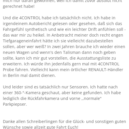
mich nur daran gewöhnen, weil ich damit zuvor absolut nicht
gerechnet habe!
Und die 4CONTROL habe ich tatsächlich nicht. Ich habe in
irgendeinem Autobericht gelesen oder gesehen, daß sich das
Fahrgefühl synthetisch und wie ein leichter Drift anfühlen soll -
das war mir zu heikel. In Anbetracht meiner doch recht engen
Tiefgarageneinfahrt hätte ich sie vielleicht dazubestellen
sollen, aber wer weiß? In zwei Jahren brauche ich wieder einen
neuen Wagen und wenn's den Talisman dann noch geben
sollte, kann ich mir gut vorstellen, die Ausstattungsliste zu
erweitern. Ich würde ihn jedenfalls gern mal mit 4CONTROL
Probe fahren. Vielleicht kann mein örtlicher RENAULT-Händler
in Berlin mal damit dienen.
Und leider sind es tatsächlich nur Sensoren. Ich hatte nach
einer 360-°-Kamera geschaut, aber keine gefunden. Ich habe
lediglich die Rückfahrkamera und vorne ,,normale"
Parkpiepser.
Danke allen Schreiberlingen für die Glück- und sonstigen guten
Wünsche sowie allzeit gute Fahrt Euch!