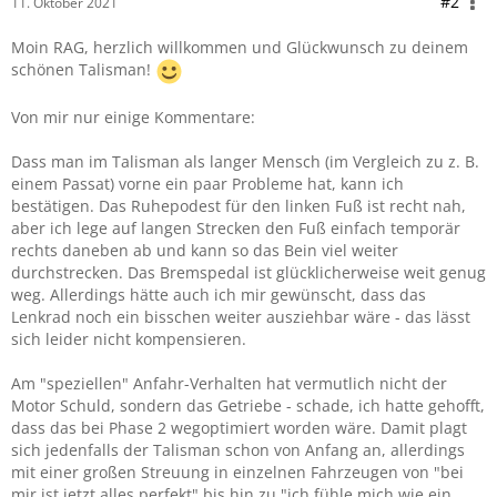
#2
11. Oktober 2021
Moin RAG, herzlich willkommen und Glückwunsch zu deinem
schönen Talisman!
Von mir nur einige Kommentare:
Dass man im Talisman als langer Mensch (im Vergleich zu z. B.
einem Passat) vorne ein paar Probleme hat, kann ich
bestätigen. Das Ruhepodest für den linken Fuß ist recht nah,
aber ich lege auf langen Strecken den Fuß einfach temporär
rechts daneben ab und kann so das Bein viel weiter
durchstrecken. Das Bremspedal ist glücklicherweise weit genug
weg. Allerdings hätte auch ich mir gewünscht, dass das
Lenkrad noch ein bisschen weiter ausziehbar wäre - das lässt
sich leider nicht kompensieren.
Am "speziellen" Anfahr-Verhalten hat vermutlich nicht der
Motor Schuld, sondern das Getriebe - schade, ich hatte gehofft,
dass das bei Phase 2 wegoptimiert worden wäre. Damit plagt
sich jedenfalls der Talisman schon von Anfang an, allerdings
mit einer großen Streuung in einzelnen Fahrzeugen von "bei
mir ist jetzt alles perfekt" bis hin zu "ich fühle mich wie ein