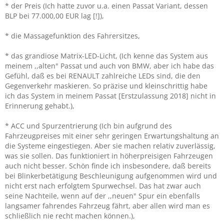
* der Preis (Ich hatte zuvor u.a. einen Passat Variant, dessen
BLP bei 77.000,00 EUR lag [!]),
* die Massagefunktion des Fahrersitzes,
* das grandiose Matrix-LED-Licht, (Ich kenne das System aus
meinem ,,alten" Passat und auch von BMW, aber ich habe das
Gefühl, daß es bei RENAULT zahlreiche LEDs sind, die den
Gegenverkehr maskieren. So präzise und kleinschrittig habe
ich das System in meinem Passat [Erstzulassung 2018] nicht in
Erinnerung gehabt.),
* ACC und Spurzentrierung (Ich bin aufgrund des
Fahrzeugpreises mit einer sehr geringen Erwartungshaltung an
die Systeme eingestiegen. Aber sie machen relativ zuverlässig,
was sie sollen. Das funktioniert in höherpreisigen Fahrzeugen
auch nicht besser. Schön finde ich insbesondere, daß bereits
bei Blinkerbetätigung Beschleunigung aufgenommen wird und
nicht erst nach erfolgtem Spurwechsel. Das hat zwar auch
seine Nachteile, wenn auf der ,,neuen" Spur ein ebenfalls
langsamer fahrendes Fahrzeug fährt, aber allen wird man es
schließlich nie recht machen können.),