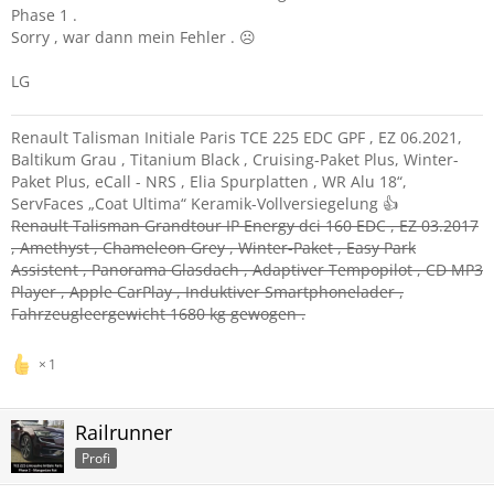
Phase 1 .
Sorry , war dann mein Fehler . ☹️
LG
Renault Talisman Initiale Paris TCE 225 EDC GPF , EZ 06.2021,
Baltikum Grau , Titanium Black , Cruising-Paket Plus, Winter-
Paket Plus, eCall - NRS , Elia Spurplatten , WR Alu 18“,
ServFaces „Coat Ultima“ Keramik-Vollversiegelung 👍
Renault Talisman Grandtour IP Energy dci 160 EDC , EZ 03.2017
, Amethyst , Chameleon Grey , Winter-Paket , Easy Park
Assistent , Panorama Glasdach , Adaptiver Tempopilot , CD MP3
Player , Apple CarPlay , Induktiver Smartphonelader ,
Fahrzeugleergewicht 1680 kg gewogen .
1
Railrunner
Profi