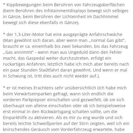
* Kippbewegungen beim Berühren von Fahrzeugoberflächen
(beim Berühren des Infotainmentdisplays bewegt sich selbiges
in Gänze, beim Berühren der Lichteinheit im Dachhimmel
bewegt sich diese ebenfalls in Gänze),
* der 1,3-Liter-Motor hat eine ausgeprägte Anfahrschwäche
(Man gewöhnt sich daran, aber wenn man ,,normal Gas gibt",
braucht er ca. eineinhalb bis zwei Sekunden, bis das Fahrzeug
,,Gas annimmt" - wenn man aus Ungeduld dann den Fehler
macht, das Gaspedal weiter durchzutreten, erfolgt ein
ruckartiges Anfahren; letztlich habe ich mich aber bereits nach
ein paar Stunden Stadtfahrt daran gewöhnt. Und wenn er mal
in Schwung ist, tritt dies auch nicht wieder auf.),
* er ist meines Erachtens sehr unübersichtlich (Ich habe mich
beim Vorwärtseinparken gefragt, wann sich endlich die
vorderen Parkpiepser einschalten und gezweifelt, ob sie sich
überhaupt von alleine einschalten oder ob ich beispielsweise
erst einmal in den Rückwärtsgang schalten sollte, um die
Einparkhilfe zu aktivieren. Als es mir zu eng wurde und sich
bereits leichte Schweißperlen auf der Stirn zeigten, weil ich ein
knirschendes Geräusch vom Vorderfahrzeug erwartete, habe