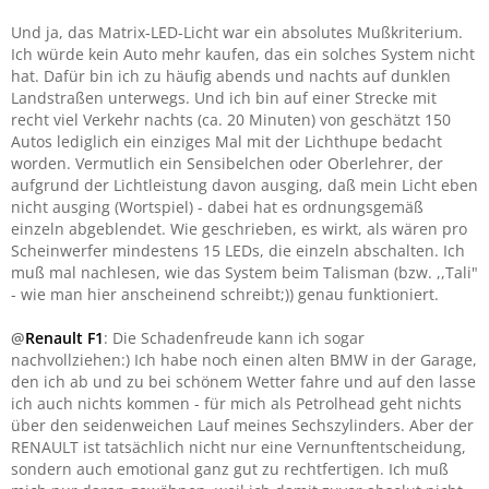
Und ja, das Matrix-LED-Licht war ein absolutes Mußkriterium.
Ich würde kein Auto mehr kaufen, das ein solches System nicht
hat. Dafür bin ich zu häufig abends und nachts auf dunklen
Landstraßen unterwegs. Und ich bin auf einer Strecke mit
recht viel Verkehr nachts (ca. 20 Minuten) von geschätzt 150
Autos lediglich ein einziges Mal mit der Lichthupe bedacht
worden. Vermutlich ein Sensibelchen oder Oberlehrer, der
aufgrund der Lichtleistung davon ausging, daß mein Licht eben
nicht ausging (Wortspiel) - dabei hat es ordnungsgemäß
einzeln abgeblendet. Wie geschrieben, es wirkt, als wären pro
Scheinwerfer mindestens 15 LEDs, die einzeln abschalten. Ich
muß mal nachlesen, wie das System beim Talisman (bzw. ,,Tali"
- wie man hier anscheinend schreibt;)) genau funktioniert.
@
Renault F1
: Die Schadenfreude kann ich sogar
nachvollziehen:) Ich habe noch einen alten BMW in der Garage,
den ich ab und zu bei schönem Wetter fahre und auf den lasse
ich auch nichts kommen - für mich als Petrolhead geht nichts
über den seidenweichen Lauf meines Sechszylinders. Aber der
RENAULT ist tatsächlich nicht nur eine Vernunftentscheidung,
sondern auch emotional ganz gut zu rechtfertigen. Ich muß