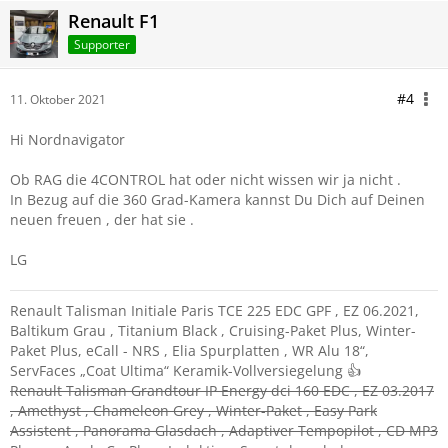
Renault F1
Supporter
#4
11. Oktober 2021
Hi Nordnavigator
Ob RAG die 4CONTROL hat oder nicht wissen wir ja nicht .
In Bezug auf die 360 Grad-Kamera kannst Du Dich auf Deinen
neuen freuen , der hat sie .
LG
Renault Talisman Initiale Paris TCE 225 EDC GPF , EZ 06.2021,
Baltikum Grau , Titanium Black , Cruising-Paket Plus, Winter-
Paket Plus, eCall - NRS , Elia Spurplatten , WR Alu 18“,
ServFaces „Coat Ultima“ Keramik-Vollversiegelung 👍
Renault Talisman Grandtour IP Energy dci 160 EDC , EZ 03.2017
, Amethyst , Chameleon Grey , Winter-Paket , Easy Park
Assistent , Panorama Glasdach , Adaptiver Tempopilot , CD MP3