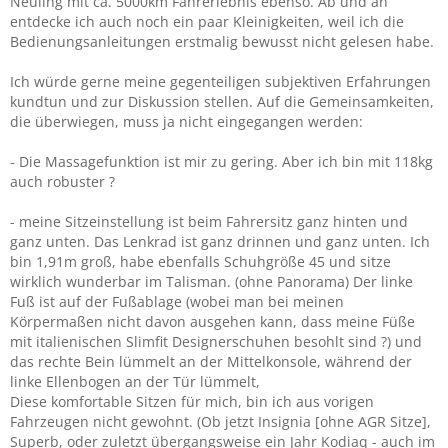
Neuling mit ca. 5000km Fahrerlebnis ebenso. Ab und an
entdecke ich auch noch ein paar Kleinigkeiten, weil ich die
Bedienungsanleitungen erstmalig bewusst nicht gelesen habe.
Ich würde gerne meine gegenteiligen subjektiven Erfahrungen
kundtun und zur Diskussion stellen. Auf die Gemeinsamkeiten,
die überwiegen, muss ja nicht eingegangen werden:
- Die Massagefunktion ist mir zu gering. Aber ich bin mit 118kg
auch robuster ?
- meine Sitzeinstellung ist beim Fahrersitz ganz hinten und
ganz unten. Das Lenkrad ist ganz drinnen und ganz unten. Ich
bin 1,91m groß, habe ebenfalls Schuhgröße 45 und sitze
wirklich wunderbar im Talisman. (ohne Panorama) Der linke
Fuß ist auf der Fußablage (wobei man bei meinen
Körpermaßen nicht davon ausgehen kann, dass meine Füße
mit italienischen Slimfit Designerschuhen besohlt sind ?) und
das rechte Bein lümmelt an der Mittelkonsole, während der
linke Ellenbogen an der Tür lümmelt,
Diese komfortable Sitzen für mich, bin ich aus vorigen
Fahrzeugen nicht gewohnt. (Ob jetzt Insignia [ohne AGR Sitze],
Superb, oder zuletzt übergangsweise ein Jahr Kodiaq - auch im