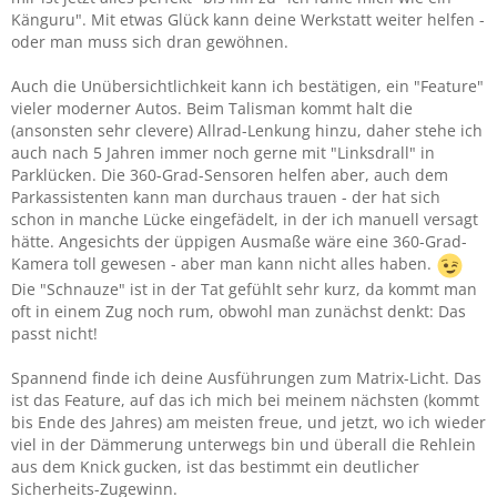
Känguru". Mit etwas Glück kann deine Werkstatt weiter helfen -
oder man muss sich dran gewöhnen.
Auch die Unübersichtlichkeit kann ich bestätigen, ein "Feature"
vieler moderner Autos. Beim Talisman kommt halt die
(ansonsten sehr clevere) Allrad-Lenkung hinzu, daher stehe ich
auch nach 5 Jahren immer noch gerne mit "Linksdrall" in
Parklücken. Die 360-Grad-Sensoren helfen aber, auch dem
Parkassistenten kann man durchaus trauen - der hat sich
schon in manche Lücke eingefädelt, in der ich manuell versagt
hätte. Angesichts der üppigen Ausmaße wäre eine 360-Grad-
Kamera toll gewesen - aber man kann nicht alles haben.
Die "Schnauze" ist in der Tat gefühlt sehr kurz, da kommt man
oft in einem Zug noch rum, obwohl man zunächst denkt: Das
passt nicht!
Spannend finde ich deine Ausführungen zum Matrix-Licht. Das
ist das Feature, auf das ich mich bei meinem nächsten (kommt
bis Ende des Jahres) am meisten freue, und jetzt, wo ich wieder
viel in der Dämmerung unterwegs bin und überall die Rehlein
aus dem Knick gucken, ist das bestimmt ein deutlicher
Sicherheits-Zugewinn.