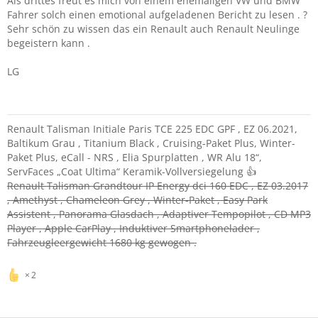
Als drittes freut es mich von einem ehemaligen VW und BMW
Fahrer solch einen emotional aufgeladenen Bericht zu lesen . ?
Sehr schön zu wissen das ein Renault auch Renault Neulinge
begeistern kann .
LG
Renault Talisman Initiale Paris TCE 225 EDC GPF , EZ 06.2021,
Baltikum Grau , Titanium Black , Cruising-Paket Plus, Winter-
Paket Plus, eCall - NRS , Elia Spurplatten , WR Alu 18“,
ServFaces „Coat Ultima“ Keramik-Vollversiegelung 👍
Renault Talisman Grandtour IP Energy dci 160 EDC , EZ 03.2017
, Amethyst , Chameleon Grey , Winter-Paket , Easy Park
Assistent , Panorama Glasdach , Adaptiver Tempopilot , CD MP3
Player , Apple CarPlay , Induktiver Smartphonelader ,
Fahrzeugleergewicht 1680 kg gewogen .
2