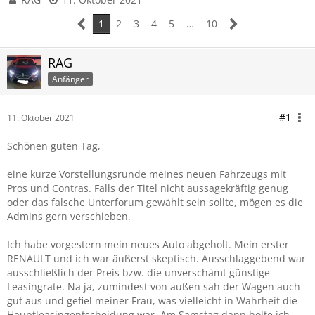
1
2
3
4
5
…
10
RAG
Anfänger
#1
11. Oktober 2021
Schönen guten Tag,
eine kurze Vorstellungsrunde meines neuen Fahrzeugs mit
Pros und Contras. Falls der Titel nicht aussagekräftig genug
oder das falsche Unterforum gewählt sein sollte, mögen es die
Admins gern verschieben.
Ich habe vorgestern mein neues Auto abgeholt. Mein erster
RENAULT und ich war äußerst skeptisch. Ausschlaggebend war
ausschließlich der Preis bzw. die unverschämt günstige
Leasingrate. Na ja, zumindest von außen sah der Wagen auch
gut aus und gefiel meiner Frau, was vielleicht in Wahrheit die
Hauptleasingentscheidung war. Am Samstag dann holte ich