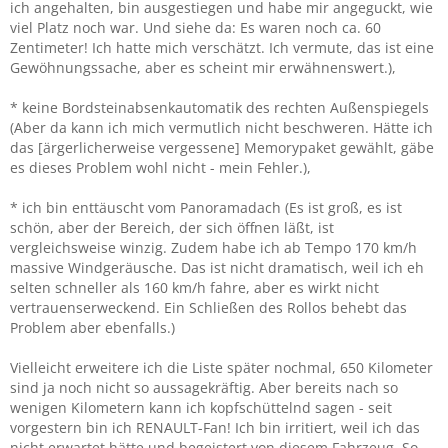
ich angehalten, bin ausgestiegen und habe mir angeguckt, wie
viel Platz noch war. Und siehe da: Es waren noch ca. 60
Zentimeter! Ich hatte mich verschätzt. Ich vermute, das ist eine
Gewöhnungssache, aber es scheint mir erwähnenswert.),
* keine Bordsteinabsenkautomatik des rechten Außenspiegels
(Aber da kann ich mich vermutlich nicht beschweren. Hätte ich
das [ärgerlicherweise vergessene] Memorypaket gewählt, gäbe
es dieses Problem wohl nicht - mein Fehler.),
* ich bin enttäuscht vom Panoramadach (Es ist groß, es ist
schön, aber der Bereich, der sich öffnen läßt, ist
vergleichsweise winzig. Zudem habe ich ab Tempo 170 km/h
massive Windgeräusche. Das ist nicht dramatisch, weil ich eh
selten schneller als 160 km/h fahre, aber es wirkt nicht
vertrauenserweckend. Ein Schließen des Rollos behebt das
Problem aber ebenfalls.)
Vielleicht erweitere ich die Liste später nochmal, 650 Kilometer
sind ja noch nicht so aussagekräftig. Aber bereits nach so
wenigen Kilometern kann ich kopfschüttelnd sagen - seit
vorgestern bin ich RENAULT-Fan! Ich bin irritiert, weil ich das
nicht erwartet hätte und begeistert von diesem Fahrzeug. So