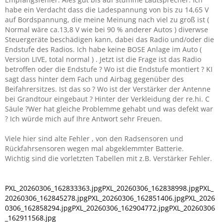
habe ein Verdacht dass die Ladespannung von bis zu 14,65 V
auf Bordspannung, die meine Meinung nach viel zu groß ist (
Normal wäre ca.13,8 V wie bei 90 % anderer Autos ) diverwse
Steuergeräte beschädigen kann, dabei das Radio und/oder die
Endstufe des Radios. Ich habe keine BOSE Anlage im Auto (
Version LIVE, total normal ) . Jetzt ist die Frage ist das Radio
betroffen oder die Endstufe ? Wo ist die Endstufe montiert ? KI
sagt dass hinter dem Fach und Airbag gegenüber des
Beifahrersitzes. Ist das so ? Wo ist der Verstärker der Antenne
bei Grandtour eingebaut ? Hinter der Verkleidung der re.hi. C
Säule ?Wer hat gleiche Problemme gehabt und was defekt war
? Ich würde mich auf Ihre Antwort sehr Freuen.
Viele hier sind alte Fehler , von den Radsensoren und
Rückfahrsensoren wegen mal abgeklemmter Batterie.
Wichtig sind die vorletzten Tabellen mit z.B. Verstärker Fehler.
PXL_20260306_162833363.jpg
PXL_20260306_162838998.jpg
PXL_
20260306_162845278.jpg
PXL_20260306_162851406.jpg
PXL_2026
0306_162858294.jpg
PXL_20260306_162904772.jpg
PXL_20260306
_162911568.jpg