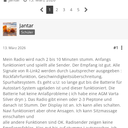
1
2
3
4
5
Jantar
Schüler
#1
13. März 2026
Mein Radio wird nach 2 bis 10 Minuten stumm. Anfangs
funktioniert und spiellt alle Sender. Der Empfang ist gut. Alle
Signale von R-Link2 werden durch Lautsprecher ausgegeben :
Rückfahrfunktion, Geschwindigkeitsüberschreitung,
Spurhaltesystem. Es geht u:U: so lange gut bis die Batterie für
Autostart-System ugeladen ist und dieser funktioniert. Die
Batterie hat keine Anlaßprobleme ( ich habe eine AGM Varta
Silver dryn ). Das Radio gibt einen oder 2-3 Pieptone und
danach ist Stumm. Der Display ist an. Ich kann alles schalten.
Navi funktioniert aber ohne Ansagen. Ich kann Sitzmassage
einschalten und
alle andere Funktionen sind OK. Radisender zeigen keine
Empfangsfehler. Ales gut bis auf stumme Lautsprecher. Ich