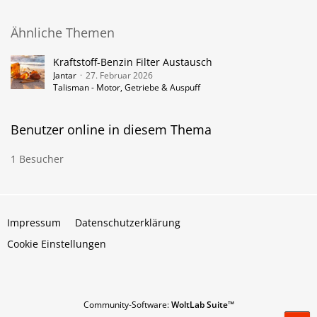
Ich kann mir vorstellen das dein Problem für dich nervig ist
Ähnliche Themen
aber frech werden ist keine Lösung. Zu der Grammatik
möchte ich mich gar nicht erst äußern außer dass es
Kraftstoff-Benzin Filter Austausch
zumindest für mich schwer verständlich.
Jantar
27. Februar 2026
Schönen Sonntag noch.
Talisman - Motor, Getriebe & Auspuff
Benutzer online in diesem Thema
1 Besucher
Impressum
Datenschutzerklärung
Cookie Einstellungen
Community-Software:
WoltLab Suite™