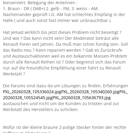
konserviert. Belegung der Antennen :
1. Braun - DR ( DAB+) 2. gelb - FM, 3. weiss - AM.
Nacheinander geprüft i.O. AM hat schlechtes Empfang in der
Halle ( und auch sonst fast immer war unbrauchtbar ).
Hat jemad wirklich bis jetzt dieses Problem nicht beseitigt ?
Und wie ? Das kann nicht sein! Der Moderator beträut alle
Renault Foren seit Jahren. Da muß man schon fundig sein. Soll
das Radio neu ? Kann repariert werden ? Gab es Zurückrufe
und Austauschaktionen weil es ein bekannte Massen-Problem
durch alle Renault Reihen ist ? Oder begrenzt sich das Forum
nur auf die freundliche Empfählung einer Fahrt zu Renault
Werkstatt ?
Die Forums sind dazu da um Lösungen zu finden, Erfahrungen
PXL_20260328_105336024.jpg
PXL_20260328_105340260.jpg
PXL_
20260328_105524545.jpg
PXL_20260328_105636793.jpg
austauschen und nicht um die Kunden zu trösten und zur
Werkstatt des Herstellers zu schicken.
Wofür ist der kleine braune 2-polige Stecker hinter der rechte