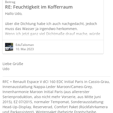
Beitrag
RE: Feuchtigkeit im Kofferraum
Hallo Udo,
über die Dichtung habe ich auch nachgedacht, jedoch
muss das Wasser ja irgendwo herkommen.
Wenn ich jetzt ganz viel Dichtmaße drauf mache, würde
das Wasser trotzdem irgendwo hinter der Maße stehen
und sich weiter seinen weg woanders suchen oder?
EduTalisman
10. Mai 2023
ich ließ auch paar Liter Wasser über den offenen
Kofferraum, an den Seiten und oben laufen. das ist aber
Liebe Grüße
von dort nicht ins Auto reingeflogen.
Udo
RFC = Renault Espace V dCI 160 EDC Initial Paris in Cassio-Grau,
Innenausstattung Nappa-Leder Maroon/Cameo-Grey,
Innenharmonie Maroon Initial Paris (aus allererster
Serienproduktion, also nicht mehr Vorserie, aus Mitte Juni
2015), EZ 07/2015, normaler Tempomat, Sonderausstattung:
Head-Up-Display, Reserverad, Comfort Paket (Rückfahrkamera
und Parkassistent), Winterpaket (beheizte Frontscheibe,