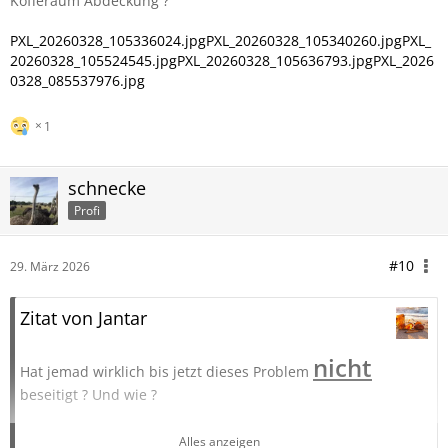
Kofferaum Abdeckung ?
PXL_20260328_105336024.jpg
PXL_20260328_105340260.jpg
PXL_
20260328_105524545.jpg
PXL_20260328_105636793.jpg
PXL_2026
0328_085537976.jpg
1
schnecke
Profi
#10
29. März 2026
Zitat von Jantar
nicht
Hat jemad wirklich bis jetzt dieses Problem
beseitigt ? Und wie ?
Einfach durch Nichtstun!!!
Alles anzeigen